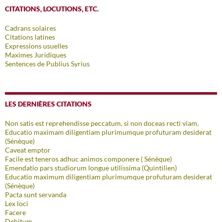
CITATIONS, LOCUTIONS, ETC.
Cadrans solaires
Citations latines
Expressions usuelles
Maximes Juridiques
Sentences de Publius Syrius
LES DERNIÈRES CITATIONS
Non satis est reprehendisse peccatum, si non doceas recti viam.
Educatio maximam diligentiam plurimumque profuturam desiderat
(Sénèque)
Caveat emptor
Facile est teneros adhuc animos componere ( Sénèque)
Emendatio pars studiorum longue utilissima (Quintilien)
Educatio maximum diligentiam plurimumque profuturam desiderat
(Sénèque)
Pacta sunt servanda
Lex loci
Facere
Debitum