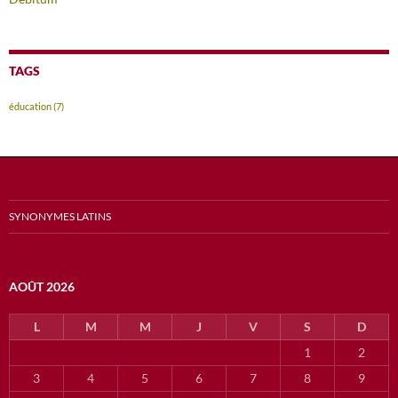
TAGS
éducation
(7)
SYNONYMES LATINS
AOÛT 2026
L
M
M
J
V
S
D
1
2
3
4
5
6
7
8
9