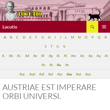
Aller
au
contenu
Recherche
Locutio
MENU
A
B
C
D
E
F
G
H
I
J
L
M
N
O
P
Q
R
PRINCI
S
T
U
V
A.
Ab
Ac
Ad
Ae
Af
Ag
Ai
Al
Am
An
Ap
Aq
Ar
As
At
Au
Av
Auc
Aud
Auf
Aul
Aur
Aus
Aut
Aux
AUSTRIAE EST IMPERARE
ORBI UNIVERSI.