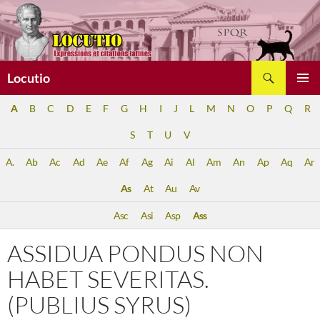
Aller
au
contenu
Recherche
Locutio
MENU
A
B
C
D
E
F
G
H
I
J
L
M
N
O
P
Q
R
PRINCI
S
T
U
V
A.
Ab
Ac
Ad
Ae
Af
Ag
Ai
Al
Am
An
Ap
Aq
Ar
As
At
Au
Av
Asc
Asi
Asp
Ass
ASSIDUA PONDUS NON
HABET SEVERITAS.
(PUBLIUS SYRUS)