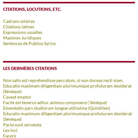
CITATIONS, LOCUTIONS, ETC.
Cadrans solaires
Citations latines
Expressions usuelles
Maximes Juridiques
Sentences de Publius Syrius
LES DERNIÈRES CITATIONS
Non satis est reprehendisse peccatum, si non doceas recti viam.
Educatio maximam diligentiam plurimumque profuturam desiderat
(Sénèque)
Caveat emptor
Facile est teneros adhuc animos componere ( Sénèque)
Emendatio pars studiorum longue utilissima (Quintilien)
Educatio maximum diligentiam plurimumque profuturam desiderat
(Sénèque)
Pacta sunt servanda
Lex loci
Facere