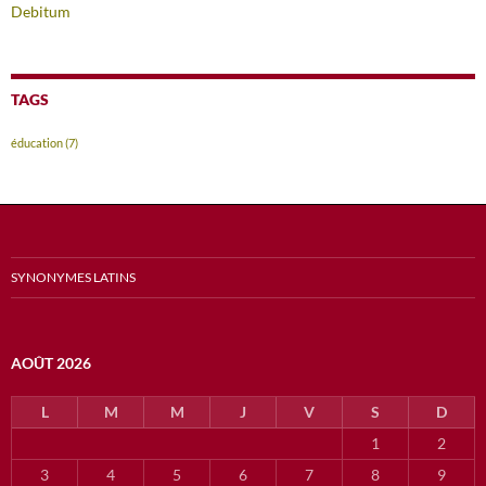
Debitum
TAGS
éducation
(7)
SYNONYMES LATINS
AOÛT 2026
L
M
M
J
V
S
D
1
2
3
4
5
6
7
8
9