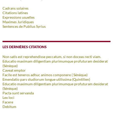
Cadrans solaires
Citations latines
Expressions usuelles
Maximes Juridiques
Sentences de Publius Syrius
LES DERNIÈRES CITATIONS
Non satis est reprehendisse peccatum, si non doceas recti viam.
Educatio maximam diligentiam plurimumque profuturam desiderat
(Sénèque)
Caveat emptor
Facile est teneros adhuc animos componere ( Sénèque)
Emendatio pars studiorum longue utilissima (Quintilien)
Educatio maximum diligentiam plurimumque profuturam desiderat
(Sénèque)
Pacta sunt servanda
Lex loci
Facere
Debitum