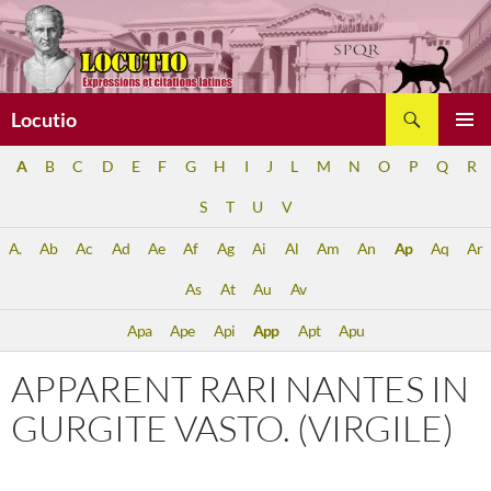
Aller
au
contenu
Recherche
Locutio
MENU
A
B
C
D
E
F
G
H
I
J
L
M
N
O
P
Q
R
PRINCI
S
T
U
V
A.
Ab
Ac
Ad
Ae
Af
Ag
Ai
Al
Am
An
Ap
Aq
Ar
As
At
Au
Av
Apa
Ape
Api
App
Apt
Apu
APPARENT RARI NANTES IN
GURGITE VASTO. (VIRGILE)