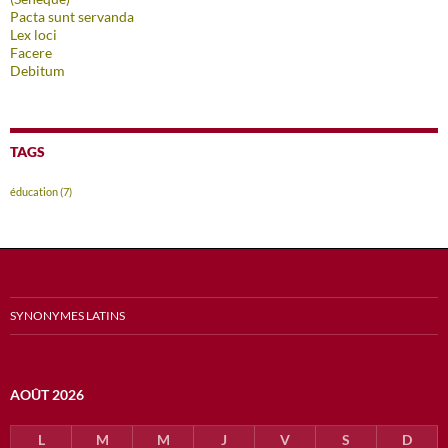
Pacta sunt servanda
Lex loci
Facere
Debitum
TAGS
éducation
(7)
SYNONYMES LATINS
AOÛT 2026
L
M
M
J
V
S
D