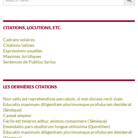
for:
CITATIONS, LOCUTIONS, ETC.
Cadrans solaires
Citations latines
Expressions usuelles
Maximes Juridiques
Sentences de Publius Syrius
LES DERNIÈRES CITATIONS
Non satis est reprehendisse peccatum, si non doceas recti viam.
Educatio maximam diligentiam plurimumque profuturam desiderat
(Sénèque)
Caveat emptor
Facile est teneros adhuc animos componere ( Sénèque)
Emendatio pars studiorum longue utilissima (Quintilien)
Educatio maximum diligentiam plurimumque profuturam desiderat
(Sénèque)