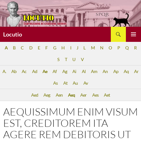
Aller
au
contenu
Recherche
Locutio
MENU
A
B
C
D
E
F
G
H
I
J
L
M
N
O
P
Q
R
PRINCI
S
T
U
V
A.
Ab
Ac
Ad
Ae
Af
Ag
Ai
Al
Am
An
Ap
Aq
Ar
As
At
Au
Av
Aed
Aeg
Aen
Aeq
Aer
Aes
Aet
AEQUISSIMUM ENIM VISUM
EST, CREDITOREM ITA
AGERE REM DEBITORIS UT