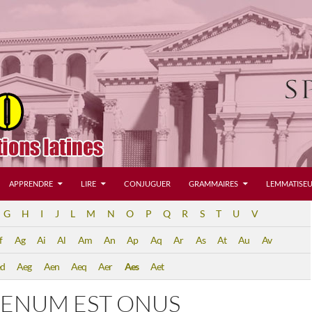
APPRENDRE
LIRE
CONJUGUER
GRAMMAIRES
LEMMATISEU
G
H
I
J
L
M
N
O
P
Q
R
S
T
U
V
f
Ag
Ai
Al
Am
An
Ap
Aq
Ar
As
At
Au
Av
d
Aeg
Aen
Aeq
Aer
Aes
Aet
IENUM EST ONUS