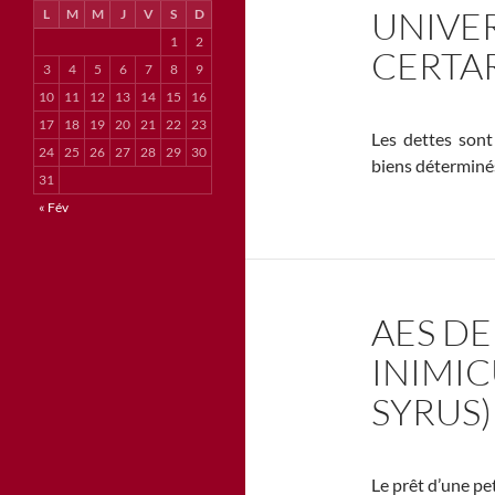
UNIVER
L
M
M
J
V
S
D
1
2
CERTA
3
4
5
6
7
8
9
10
11
12
13
14
15
16
17
18
19
20
21
22
23
Les dettes sont
24
25
26
27
28
29
30
biens déterminé
31
« Fév
AES DE
INIMIC
SYRUS)
Le prêt d’une pe