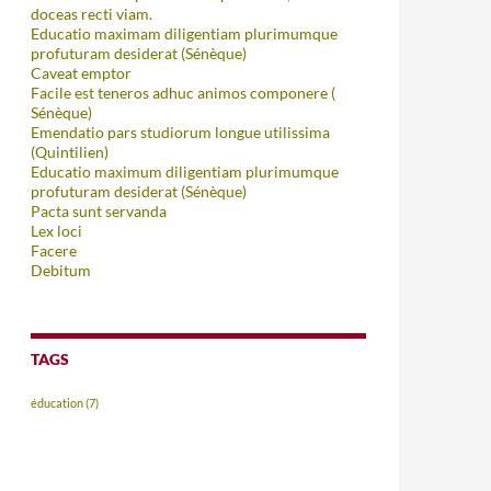
doceas recti viam.
Educatio maximam diligentiam plurimumque
profuturam desiderat (Sénèque)
Caveat emptor
Facile est teneros adhuc animos componere (
Sénèque)
Emendatio pars studiorum longue utilissima
(Quintilien)
Educatio maximum diligentiam plurimumque
profuturam desiderat (Sénèque)
Pacta sunt servanda
Lex loci
Facere
Debitum
TAGS
éducation
(7)