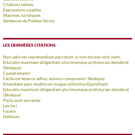
Citations latines
Expressions usuelles
Maximes Juridiques
Sentences de Publius Syrius
LES DERNIÈRES CITATIONS
Non satis est reprehendisse peccatum, si non doceas recti viam.
Educatio maximam diligentiam plurimumque profuturam desiderat
(Sénèque)
Caveat emptor
Facile est teneros adhuc animos componere ( Sénèque)
Emendatio pars studiorum longue utilissima (Quintilien)
Educatio maximum diligentiam plurimumque profuturam desiderat
(Sénèque)
Pacta sunt servanda
Lex loci
Facere
Debitum