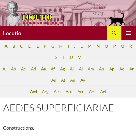
Aller
au
contenu
Recherche
Locutio
MENU
A
B
C
D
E
F
G
H
I
J
L
M
N
O
P
Q
R
PRINCI
S
T
U
V
A.
Ab
Ac
Ad
Ae
Af
Ag
Ai
Al
Am
An
Ap
Aq
Ar
As
At
Au
Av
Aed
Aeg
Aen
Aeq
Aer
Aes
Aet
AEDES SUPERFICIARIAE
Constructions.