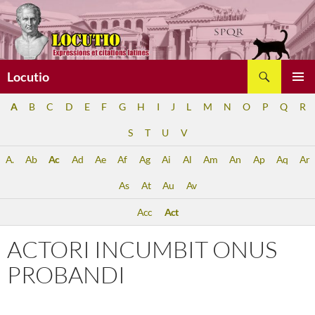
Aller
au
contenu
Recherche
Locutio
MENU
A
B
C
D
E
F
G
H
I
J
L
M
N
O
P
Q
R
PRINCI
S
T
U
V
A.
Ab
Ac
Ad
Ae
Af
Ag
Ai
Al
Am
An
Ap
Aq
Ar
As
At
Au
Av
Acc
Act
ACTORI INCUMBIT ONUS
PROBANDI