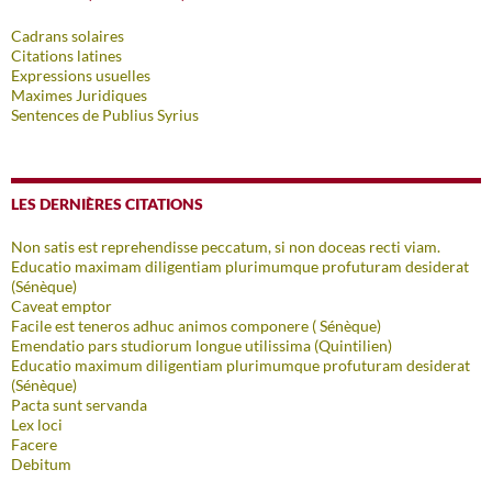
Cadrans solaires
Citations latines
Expressions usuelles
Maximes Juridiques
Sentences de Publius Syrius
LES DERNIÈRES CITATIONS
Non satis est reprehendisse peccatum, si non doceas recti viam.
Educatio maximam diligentiam plurimumque profuturam desiderat
(Sénèque)
Caveat emptor
Facile est teneros adhuc animos componere ( Sénèque)
Emendatio pars studiorum longue utilissima (Quintilien)
Educatio maximum diligentiam plurimumque profuturam desiderat
(Sénèque)
Pacta sunt servanda
Lex loci
Facere
Debitum