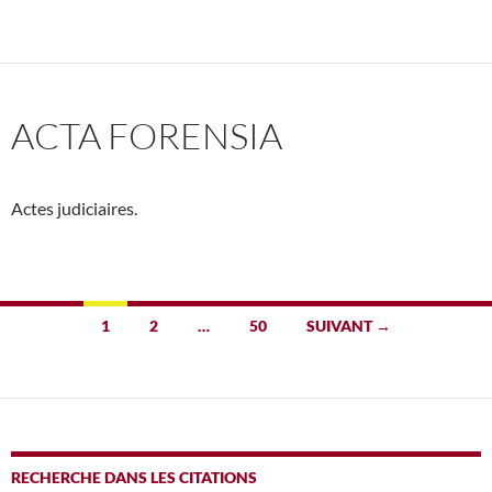
ACTA FORENSIA
Actes judiciaires.
Navigation
1
2
…
50
SUIVANT →
des
articles
RECHERCHE DANS LES CITATIONS