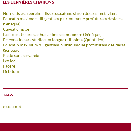
LES DERNIÈRES CITATIONS
Non satis est reprehendisse peccatum, si non doceas recti viam.
Educatio maximam diligentiam plurimumque profuturam desiderat
(Sénèque)
Caveat emptor
Facile est teneros adhuc animos componere ( Sénèque)
Emendatio pars studiorum longue utilissima (Quintilien)
Educatio maximum diligentiam plurimumque profuturam desiderat
(Sénèque)
Pacta sunt servanda
Lex loci
Facere
Debitum
TAGS
éducation
(7)