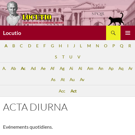
Aller
au
contenu
Recherche
Locutio
MENU
A
B
C
D
E
F
G
H
I
J
L
M
N
O
P
Q
R
PRINCI
S
T
U
V
A.
Ab
Ac
Ad
Ae
Af
Ag
Ai
Al
Am
An
Ap
Aq
Ar
As
At
Au
Av
Acc
Act
ACTA DIURNA
Evénements quotidiens.