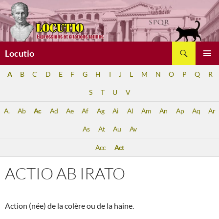
Aller
au
contenu
Recherche
Locutio
MENU
A
B
C
D
E
F
G
H
I
J
L
M
N
O
P
Q
R
PRINCI
S
T
U
V
A.
Ab
Ac
Ad
Ae
Af
Ag
Ai
Al
Am
An
Ap
Aq
Ar
As
At
Au
Av
Acc
Act
ACTIO AB IRATO
Action (née) de la colère ou de la haine.