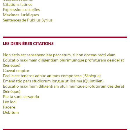
Citations latines
Expressions usuelles
Maximes Juridiques
Sentences de Publius Syrius
LES DERNIÈRES CITATIONS
Non satis est reprehendisse peccatum, si non doceas recti viam.
Educatio maximam diligentiam plurimumque profuturam desiderat
(Sénèque)
Caveat emptor
Facile est teneros adhuc animos componere ( Sénèque)
Emendatio pars studiorum longue utilissima (Quintilien)
Educatio maximum diligentiam plurimumque profuturam desiderat
(Sénèque)
Pacta sunt servanda
Lex loci
Facere
Debitum