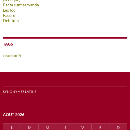
Pacta sunt servanda
Lex loci
Facere
Debitum
TAGS
éducation
(7)
SYNONYMES LATINS
AOÛT 2026
L
M
M
J
V
S
D