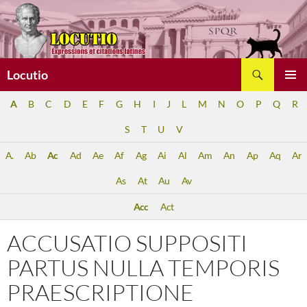
Aller
au
contenu
Recherche
Locutio
MENU
A
B
C
D
E
F
G
H
I
J
L
M
N
O
P
Q
R
PRINCI
S
T
U
V
A.
Ab
Ac
Ad
Ae
Af
Ag
Ai
Al
Am
An
Ap
Aq
Ar
As
At
Au
Av
Acc
Act
ACCUSATIO SUPPOSITI
PARTUS NULLA TEMPORIS
PRAESCRIPTIONE