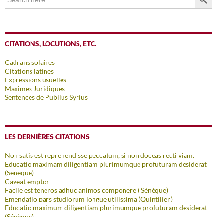
for:
CITATIONS, LOCUTIONS, ETC.
Cadrans solaires
Citations latines
Expressions usuelles
Maximes Juridiques
Sentences de Publius Syrius
LES DERNIÈRES CITATIONS
Non satis est reprehendisse peccatum, si non doceas recti viam.
Educatio maximam diligentiam plurimumque profuturam desiderat
(Sénèque)
Caveat emptor
Facile est teneros adhuc animos componere ( Sénèque)
Emendatio pars studiorum longue utilissima (Quintilien)
Educatio maximum diligentiam plurimumque profuturam desiderat
(Sénèque)