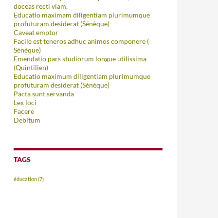
doceas recti viam.
Educatio maximam diligentiam plurimumque
profuturam desiderat (Sénèque)
Caveat emptor
Facile est teneros adhuc animos componere (
Sénèque)
Emendatio pars studiorum longue utilissima
(Quintilien)
Educatio maximum diligentiam plurimumque
profuturam desiderat (Sénèque)
Pacta sunt servanda
Lex loci
Facere
Debitum
TAGS
éducation
(7)