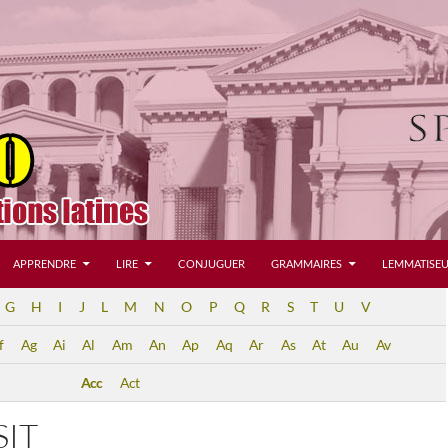
APPRENDRE
LIRE
CONJUGUER
GRAMMAIRES
LEMMATISEU
G
H
I
J
L
M
N
O
P
Q
R
S
T
U
V
f
Ag
Ai
Al
Am
An
Ap
Aq
Ar
As
At
Au
Av
Acc
Act
SIT