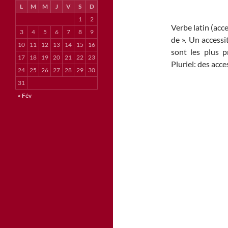
L
M
M
J
V
S
D
1
2
Verbe latin (acce
3
4
5
6
7
8
9
de ». Un accessi
10
11
12
13
14
15
16
sont les plus p
17
18
19
20
21
22
23
Pluriel: des acces
24
25
26
27
28
29
30
31
« Fév