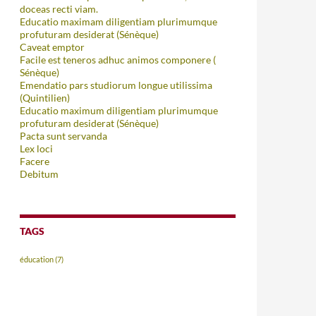
doceas recti viam.
Educatio maximam diligentiam plurimumque
profuturam desiderat (Sénèque)
Caveat emptor
Facile est teneros adhuc animos componere (
Sénèque)
Emendatio pars studiorum longue utilissima
(Quintilien)
Educatio maximum diligentiam plurimumque
profuturam desiderat (Sénèque)
Pacta sunt servanda
Lex loci
Facere
Debitum
TAGS
éducation
(7)