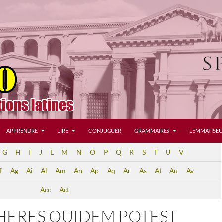
APPRENDRE
LIRE
CONJUGUER
GRAMMAIRES
LEMMATISEU
G
H
I
J
L
M
N
O
P
Q
R
S
T
U
V
f
Ag
Ai
Al
Am
An
Ap
Aq
Ar
As
At
Au
Av
Acc
Act
 HERES QUIDEM POTEST