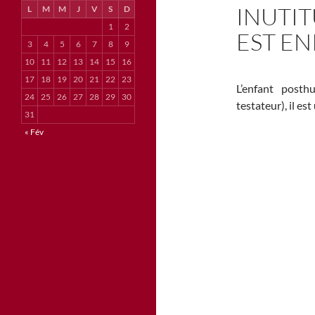
INUTIT
L
M
M
J
V
S
D
1
2
EST EN
3
4
5
6
7
8
9
10
11
12
13
14
15
16
17
18
19
20
21
22
23
L’enfant posth
24
25
26
27
28
29
30
testateur), il est
31
« Fév