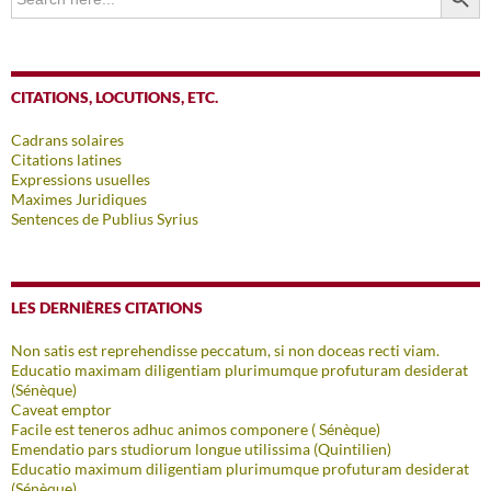
for:
CITATIONS, LOCUTIONS, ETC.
Cadrans solaires
Citations latines
Expressions usuelles
Maximes Juridiques
Sentences de Publius Syrius
LES DERNIÈRES CITATIONS
Non satis est reprehendisse peccatum, si non doceas recti viam.
Educatio maximam diligentiam plurimumque profuturam desiderat
(Sénèque)
Caveat emptor
Facile est teneros adhuc animos componere ( Sénèque)
Emendatio pars studiorum longue utilissima (Quintilien)
Educatio maximum diligentiam plurimumque profuturam desiderat
(Sénèque)