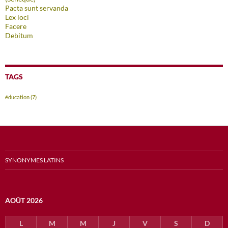
Pacta sunt servanda
Lex loci
Facere
Debitum
TAGS
éducation
(7)
SYNONYMES LATINS
AOÛT 2026
L
M
M
J
V
S
D