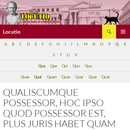
Aller
au
contenu
Recherche
Locutio
MENU
A
B
C
D
E
F
G
H
I
J
L
M
N
O
P
Q
R
PRINCI
S
T
U
V
Qua
Que
Qui
Quo
Quu
Quae
Qual
Quam
Quan
Quar
Quas
Quat
QUALISCUMQUE
POSSESSOR, HOC IPSO
QUOD POSSESSOR EST,
PLUS JURIS HABET QUAM