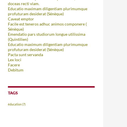
doceas recti viam.
Educatio maximam diligentiam plurimumque
profuturam desiderat (Sénèque)
Caveat emptor
Facile est teneros adhuc animos componere (
Sénèque)
Emendatio pars studiorum longue utilissima
(Quintilien)
Educatio maximum diligentiam plurimumque
profuturam desiderat (Sénèque)
Pacta sunt servanda
Lex loci
Facere
Debitum
TAGS
éducation
(7)