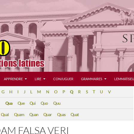
APPRENDRE
LIRE
CONJUGUER
GRAMMAIRES
LEMMATISEU
G
H
I
J
L
M
N
O
P
Q
R
S
T
U
V
Qua
Que
Qui
Quo
Quu
Qual
Quam
Quan
Quar
Quas
Quat
AM FALSA VERI