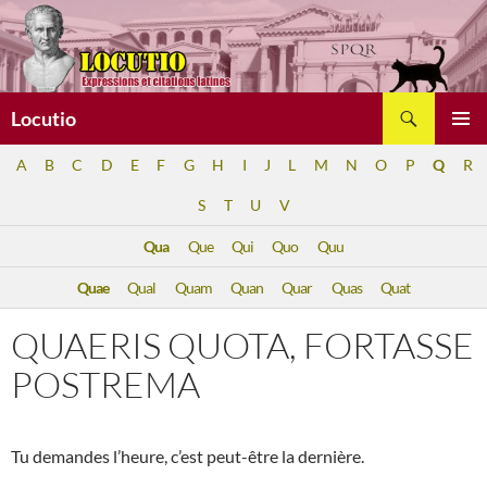
Aller
au
contenu
Recherche
Locutio
MENU
A
B
C
D
E
F
G
H
I
J
L
M
N
O
P
Q
R
PRINCI
S
T
U
V
Qua
Que
Qui
Quo
Quu
Quae
Qual
Quam
Quan
Quar
Quas
Quat
QUAERIS QUOTA, FORTASSE
POSTREMA
Tu demandes l’heure, c’est peut-être la dernière.