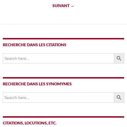
des
SUIVANT →
articles
RECHERCHE DANS LES CITATIONS
SEARCH BUTTO
Search
for:
RECHERCHE DANS LES SYNOMYMES
SEARCH BUTTO
Search
for:
CITATIONS, LOCUTIONS, ETC.