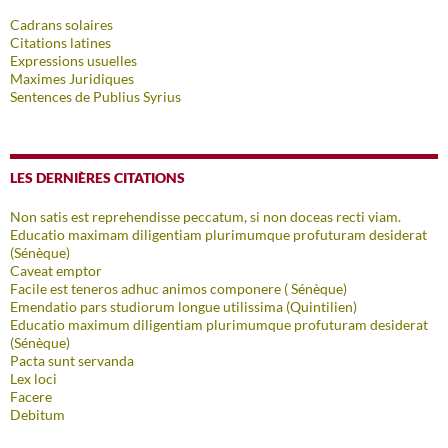
Cadrans solaires
Citations latines
Expressions usuelles
Maximes Juridiques
Sentences de Publius Syrius
LES DERNIÈRES CITATIONS
Non satis est reprehendisse peccatum, si non doceas recti viam.
Educatio maximam diligentiam plurimumque profuturam desiderat
(Sénèque)
Caveat emptor
Facile est teneros adhuc animos componere ( Sénèque)
Emendatio pars studiorum longue utilissima (Quintilien)
Educatio maximum diligentiam plurimumque profuturam desiderat
(Sénèque)
Pacta sunt servanda
Lex loci
Facere
Debitum