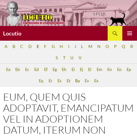
Aller
au
contenu
Recherche
Locutio
MENU
A
B
C
D
E
F
G
H
I
J
L
M
N
O
P
Q
R
PRINCI
S
T
U
V
Ea
Eb
Ec
Ed
Ef
Eg
Eh
Ei
Ej
El
Em
En
Eo
Ep
Eq
Er
Es
Et
Eu
Ev
Ex
EUM, QUEM QUIS
ADOPTAVIT, EMANCIPATUM
VEL IN ADOPTIONEM
DATUM, ITERUM NON