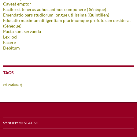
Caveat emptor
Facile est teneros adhuc animos componere ( Sénèque)
Emendatio pars studiorum longue utilissima (Quintilien)
Educatio maximum diligentiam plurimumque profuturam desiderat
(Sénèque)
Pacta sunt servanda
Lex loci
Facere
Debitum
TAGS
éducation
(7)
SYNONYMES LATINS