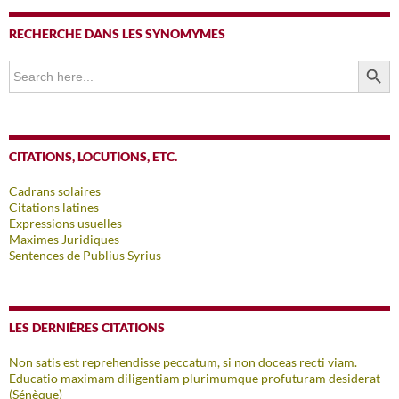
RECHERCHE DANS LES SYNOMYMES
SEARCH BUTTO
Search
for:
CITATIONS, LOCUTIONS, ETC.
Cadrans solaires
Citations latines
Expressions usuelles
Maximes Juridiques
Sentences de Publius Syrius
LES DERNIÈRES CITATIONS
Non satis est reprehendisse peccatum, si non doceas recti viam.
Educatio maximam diligentiam plurimumque profuturam desiderat
(Sénèque)