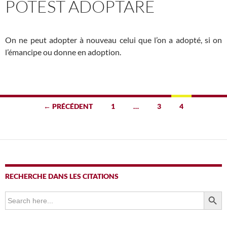
POTEST ADOPTARE
On ne peut adopter à nouveau celui que l’on a adopté, si on
l’émancipe ou donne en adoption.
Navigation
← PRÉCÉDENT
1
…
3
4
des
articles
RECHERCHE DANS LES CITATIONS
SEARCH BUTTO
Search
for: