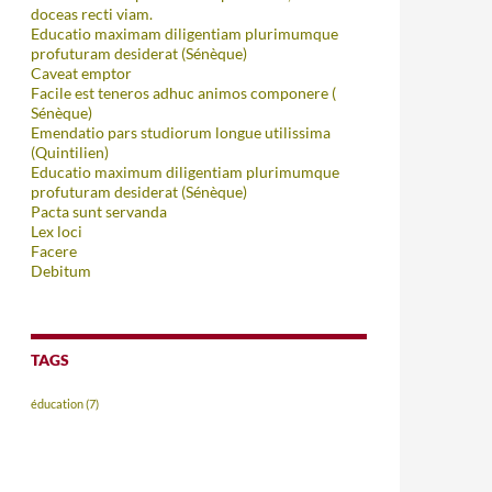
doceas recti viam.
Educatio maximam diligentiam plurimumque
profuturam desiderat (Sénèque)
Caveat emptor
Facile est teneros adhuc animos componere (
Sénèque)
Emendatio pars studiorum longue utilissima
(Quintilien)
Educatio maximum diligentiam plurimumque
profuturam desiderat (Sénèque)
Pacta sunt servanda
Lex loci
Facere
Debitum
TAGS
éducation
(7)