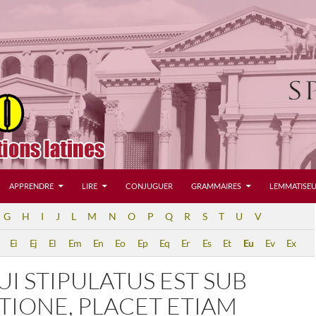
APPRENDRE
LIRE
CONJUGUER
GRAMMAIRES
LEMMATISEU
G
H
I
J
L
M
N
O
P
Q
R
S
T
U
V
Ei
Ej
El
Em
En
Eo
Ep
Eq
Er
Es
Et
Eu
Ev
Ex
I STIPULATUS EST SUB
IONE, PLACET ETIAM