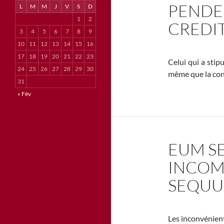
PENDE
L
M
M
J
V
S
D
1
2
CREDI
3
4
5
6
7
8
9
10
11
12
13
14
15
16
17
18
19
20
21
22
23
Celui qui a stipu
24
25
26
27
28
29
30
même que la con
31
« Fév
EUM S
INCOM
SEQU
Les inconvénient