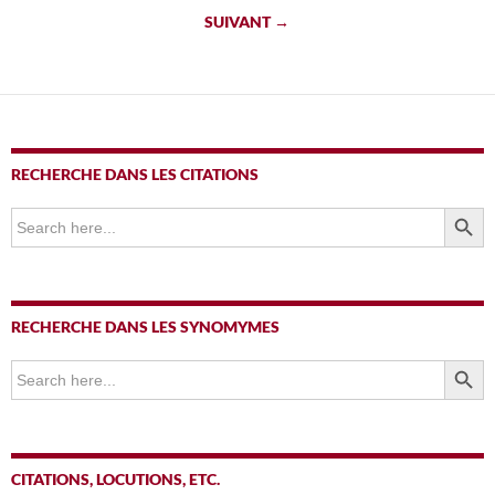
des
SUIVANT →
articles
RECHERCHE DANS LES CITATIONS
SEARCH BUTTO
Search
for:
RECHERCHE DANS LES SYNOMYMES
SEARCH BUTTO
Search
for:
CITATIONS, LOCUTIONS, ETC.