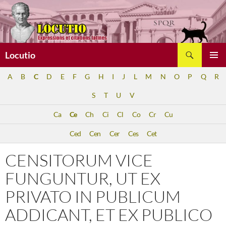
Aller
au
contenu
Recherche
Locutio
MENU
A
B
C
D
E
F
G
H
I
J
L
M
N
O
P
Q
R
PRINCI
S
T
U
V
Ca
Ce
Ch
Ci
Cl
Co
Cr
Cu
Ced
Cen
Cer
Ces
Cet
CENSITORUM VICE
FUNGUNTUR, UT EX
PRIVATO IN PUBLICUM
ADDICANT, ET EX PUBLICO