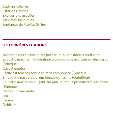
Cadrans solaires
Citations latines
Expressions usuelles
Maximes Juridiques
Sentences de Publius Syrius
LES DERNIÈRES CITATIONS
Non satis est reprehendisse peccatum, si non doceas recti viam.
Educatio maximam diligentiam plurimumque profuturam desiderat
(Sénèque)
Caveat emptor
Facile est teneros adhuc animos componere ( Sénèque)
Emendatio pars studiorum longue utilissima (Quintilien)
Educatio maximum diligentiam plurimumque profuturam desiderat
(Sénèque)
Pacta sunt servanda
Lex loci
Facere
Debitum