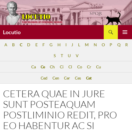
Aller
au
contenu
Recherche
Locutio
MENU
A
B
C
D
E
F
G
H
I
J
L
M
N
O
P
Q
R
PRINCI
S
T
U
V
Ca
Ce
Ch
Ci
Cl
Co
Cr
Cu
Ced
Cen
Cer
Ces
Cet
CETERA QUAE IN JURE
SUNT POSTEAQUAM
POSTLIMINIO REDIT, PRO
EO HABENTUR AC SI