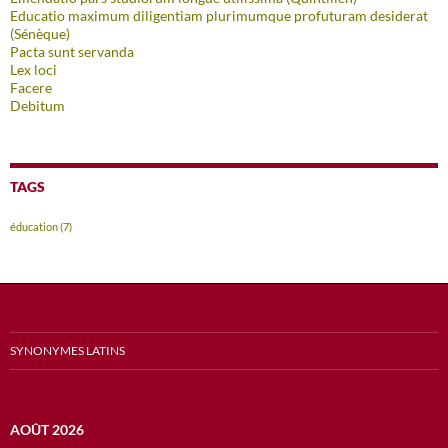
Educatio maximum diligentiam plurimumque profuturam desiderat
(Sénèque)
Pacta sunt servanda
Lex loci
Facere
Debitum
TAGS
éducation
(7)
SYNONYMES LATINS
AOÛT 2026