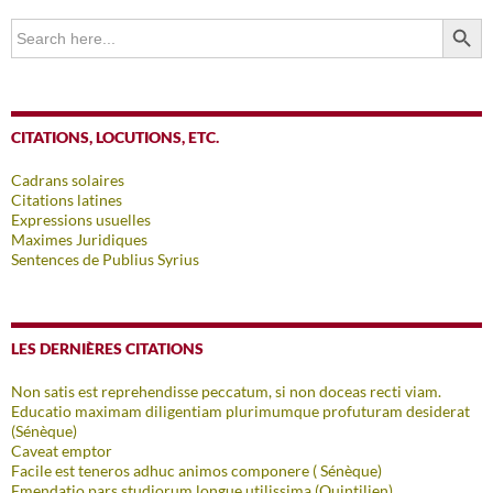
SEARCH BUTTO
Search
for:
CITATIONS, LOCUTIONS, ETC.
Cadrans solaires
Citations latines
Expressions usuelles
Maximes Juridiques
Sentences de Publius Syrius
LES DERNIÈRES CITATIONS
Non satis est reprehendisse peccatum, si non doceas recti viam.
Educatio maximam diligentiam plurimumque profuturam desiderat
(Sénèque)
Caveat emptor
Facile est teneros adhuc animos componere ( Sénèque)
Emendatio pars studiorum longue utilissima (Quintilien)