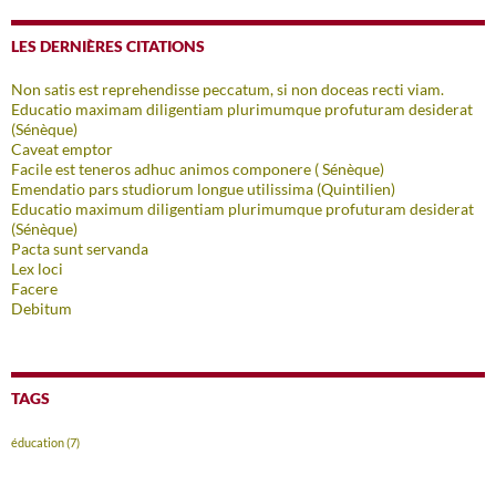
LES DERNIÈRES CITATIONS
Non satis est reprehendisse peccatum, si non doceas recti viam.
Educatio maximam diligentiam plurimumque profuturam desiderat
(Sénèque)
Caveat emptor
Facile est teneros adhuc animos componere ( Sénèque)
Emendatio pars studiorum longue utilissima (Quintilien)
Educatio maximum diligentiam plurimumque profuturam desiderat
(Sénèque)
Pacta sunt servanda
Lex loci
Facere
Debitum
TAGS
éducation
(7)