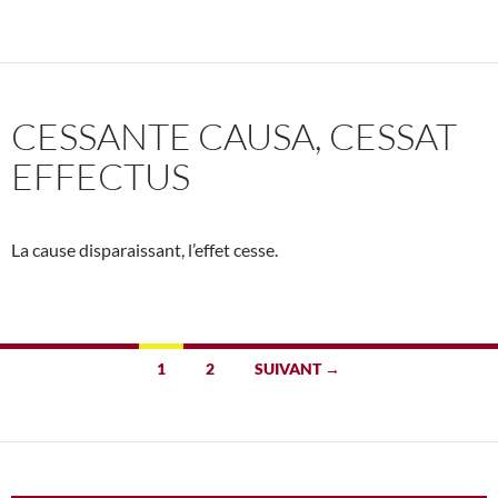
CESSANTE CAUSA, CESSAT
EFFECTUS
La cause disparaissant, l’effet cesse.
Navigation
1
2
SUIVANT →
des
articles