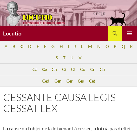
Aller
au
contenu
Recherche
Locutio
MENU
A
B
C
D
E
F
G
H
I
J
L
M
N
O
P
Q
R
PRINCI
S
T
U
V
Ca
Ce
Ch
Ci
Cl
Co
Cr
Cu
Ced
Cen
Cer
Ces
Cet
CESSANTE CAUSA LEGIS
CESSAT LEX
La cause ou l’objet de la loi venant à cesser, la loi n’a pas d’effet.