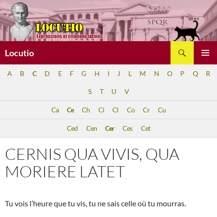
Aller
au
contenu
Recherche
Locutio
MENU
A
B
C
D
E
F
G
H
I
J
L
M
N
O
P
Q
R
PRINCI
S
T
U
V
Ca
Ce
Ch
Ci
Cl
Co
Cr
Cu
Ced
Cen
Cer
Ces
Cet
CERNIS QUA VIVIS, QUA
MORIERE LATET
Tu vois l’heure que tu vis, tu ne sais celle où tu mourras.