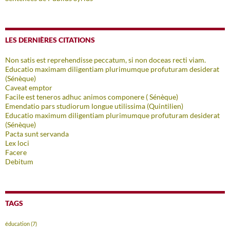
LES DERNIÈRES CITATIONS
Non satis est reprehendisse peccatum, si non doceas recti viam.
Educatio maximam diligentiam plurimumque profuturam desiderat
(Sénèque)
Caveat emptor
Facile est teneros adhuc animos componere ( Sénèque)
Emendatio pars studiorum longue utilissima (Quintilien)
Educatio maximum diligentiam plurimumque profuturam desiderat
(Sénèque)
Pacta sunt servanda
Lex loci
Facere
Debitum
TAGS
éducation
(7)