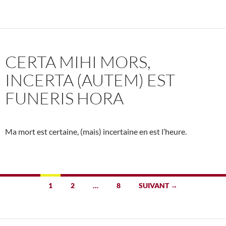
CERTA MIHI MORS,
INCERTA (AUTEM) EST
FUNERIS HORA
Ma mort est certaine, (mais) incertaine en est l’heure.
Navigation
1
2
…
8
SUIVANT →
des
articles