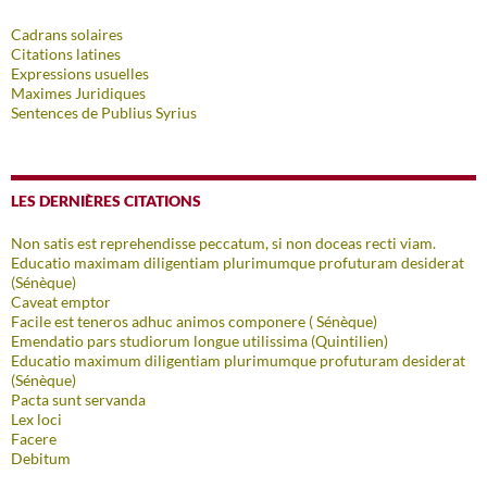
Cadrans solaires
Citations latines
Expressions usuelles
Maximes Juridiques
Sentences de Publius Syrius
LES DERNIÈRES CITATIONS
Non satis est reprehendisse peccatum, si non doceas recti viam.
Educatio maximam diligentiam plurimumque profuturam desiderat
(Sénèque)
Caveat emptor
Facile est teneros adhuc animos componere ( Sénèque)
Emendatio pars studiorum longue utilissima (Quintilien)
Educatio maximum diligentiam plurimumque profuturam desiderat
(Sénèque)
Pacta sunt servanda
Lex loci
Facere
Debitum