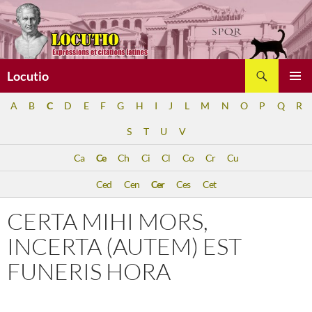
Aller
au
contenu
Recherche
Locutio
MENU
A
B
C
D
E
F
G
H
I
J
L
M
N
O
P
Q
R
PRINCI
S
T
U
V
Ca
Ce
Ch
Ci
Cl
Co
Cr
Cu
Ced
Cen
Cer
Ces
Cet
CERTA MIHI MORS,
INCERTA (AUTEM) EST
FUNERIS HORA