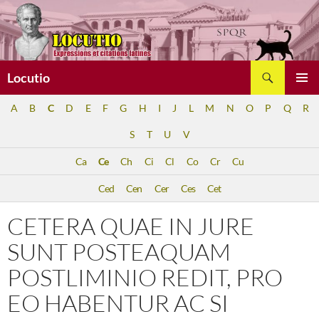
Aller
au
contenu
Recherche
Locutio
MENU
A
B
C
D
E
F
G
H
I
J
L
M
N
O
P
Q
R
PRINCI
S
T
U
V
Ca
Ce
Ch
Ci
Cl
Co
Cr
Cu
Ced
Cen
Cer
Ces
Cet
CETERA QUAE IN JURE
SUNT POSTEAQUAM
POSTLIMINIO REDIT, PRO
EO HABENTUR AC SI