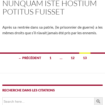
NUNQUAM ISTE HOSTIUM
POTITUS FUISSET
Après sa rentrée dans sa patrie, (le prisonnier de guerre) a les
mêmes droits que s’il n’avait jamais été pris par les ennemis.
Navigation
← PRÉCÉDENT
1
…
12
13
des
articles
RECHERCHE DANS LES CITATIONS
SEARCH BUTTO
Search
for: