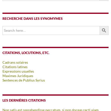
RECHERCHE DANS LES SYNOMYMES
SEARCH BUTTO
Search
for:
CITATIONS, LOCUTIONS, ETC.
Cadrans solaires
Citations latines
Expressions usuelles
Maximes Juridiques
Sentences de Publius Syrius
LES DERNIÈRES CITATIONS
Non satis est reprehendisse peccatum, si non doceas recti viam.