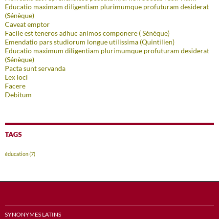
Educatio maximam diligentiam plurimumque profuturam desiderat
(Sénèque)
Caveat emptor
Facile est teneros adhuc animos componere ( Sénèque)
Emendatio pars studiorum longue utilissima (Quintilien)
Educatio maximum diligentiam plurimumque profuturam desiderat
(Sénèque)
Pacta sunt servanda
Lex loci
Facere
Debitum
TAGS
éducation
(7)
SYNONYMES LATINS