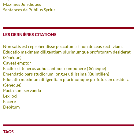
Maximes Juridiques
Sentences de Publius Syrius
LES DERNIÈRES CITATIONS
Non satis est reprehendisse peccatum, si non doceas recti viam.
Educatio maximam diligentiam plurimumque profuturam desiderat
(Sénèque)
Caveat emptor
Facile est teneros adhuc animos componere ( Sénèque)
Emendatio pars studiorum longue utilissima (Quintilien)
Educatio maximum diligentiam plurimumque profuturam desiderat
(Sénèque)
Pacta sunt servanda
Lex loci
Facere
Debitum
TAGS