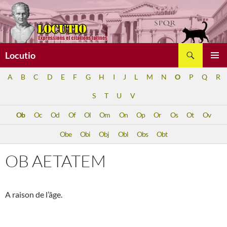
Aller
au
contenu
Recherche
Locutio
MENU
A
B
C
D
E
F
G
H
I
J
L
M
N
O
P
Q
R
PRINCI
S
T
U
V
Ob
Oc
Od
Of
Ol
Om
On
Op
Or
Os
Ot
Ov
Obe
Obi
Obj
Obl
Obs
Obt
OB AETATEM
A raison de l’âge.