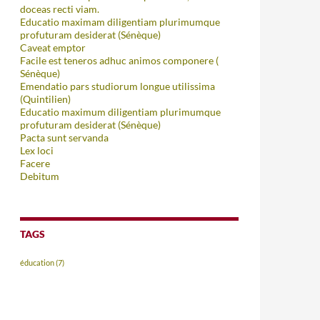
doceas recti viam.
Educatio maximam diligentiam plurimumque
profuturam desiderat (Sénèque)
Caveat emptor
Facile est teneros adhuc animos componere (
Sénèque)
Emendatio pars studiorum longue utilissima
(Quintilien)
Educatio maximum diligentiam plurimumque
profuturam desiderat (Sénèque)
Pacta sunt servanda
Lex loci
Facere
Debitum
TAGS
éducation
(7)