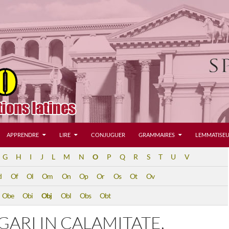
APPRENDRE
LIRE
CONJUGUER
GRAMMAIRES
LEMMATISEU
G
H
I
J
L
M
N
O
P
Q
R
S
T
U
V
d
Of
Ol
Om
On
Op
Or
Os
Ot
Ov
Obe
Obi
Obj
Obl
Obs
Obt
ARI IN CALAMITATE,