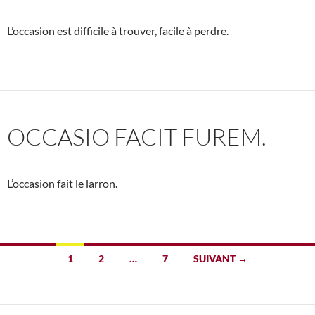
L’occasion est difficile à trouver, facile à perdre.
OCCASIO FACIT FUREM.
L’occasion fait le larron.
Navigation
1
2
…
7
SUIVANT →
des
articles