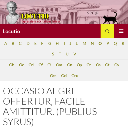
Aller
au
contenu
Recherche
Locutio
MENU
A
B
C
D
E
F
G
H
I
J
L
M
N
O
P
Q
R
PRINCI
S
T
U
V
Ob
Oc
Od
Of
Ol
Om
On
Op
Or
Os
Ot
Ov
Occ
Oci
Ocu
OCCASIO AEGRE
OFFERTUR, FACILE
AMITTITUR. (PUBLIUS
SYRUS)