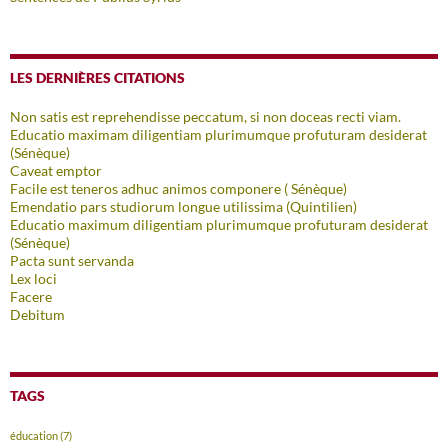
LES DERNIÈRES CITATIONS
Non satis est reprehendisse peccatum, si non doceas recti viam.
Educatio maximam diligentiam plurimumque profuturam desiderat
(Sénèque)
Caveat emptor
Facile est teneros adhuc animos componere ( Sénèque)
Emendatio pars studiorum longue utilissima (Quintilien)
Educatio maximum diligentiam plurimumque profuturam desiderat
(Sénèque)
Pacta sunt servanda
Lex loci
Facere
Debitum
TAGS
éducation
(7)