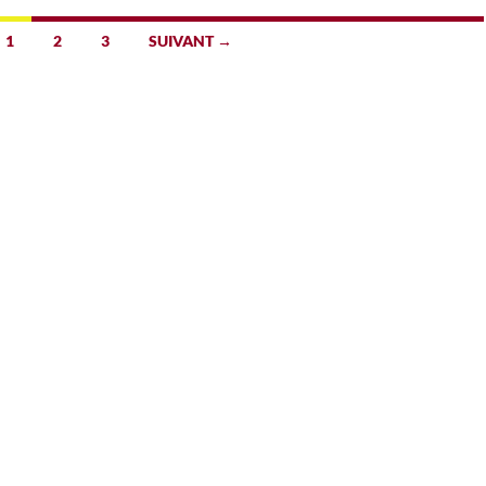
1
2
3
SUIVANT →