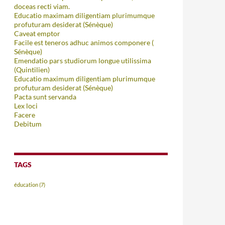
doceas recti viam.
Educatio maximam diligentiam plurimumque
profuturam desiderat (Sénèque)
Caveat emptor
Facile est teneros adhuc animos componere (
Sénèque)
Emendatio pars studiorum longue utilissima
(Quintilien)
Educatio maximum diligentiam plurimumque
profuturam desiderat (Sénèque)
Pacta sunt servanda
Lex loci
Facere
Debitum
TAGS
éducation
(7)