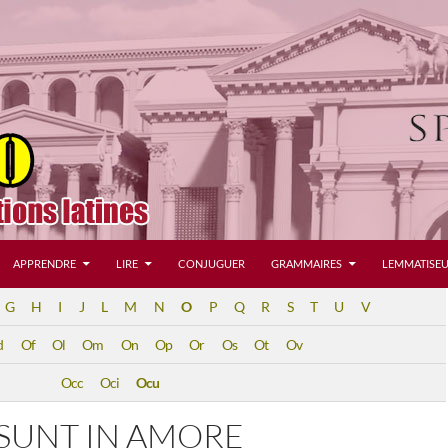
APPRENDRE
LIRE
CONJUGUER
GRAMMAIRES
LEMMATISEU
G
H
I
J
L
M
N
O
P
Q
R
S
T
U
V
d
Of
Ol
Om
On
Op
Or
Os
Ot
Ov
Occ
Oci
Ocu
 SUNT IN AMORE