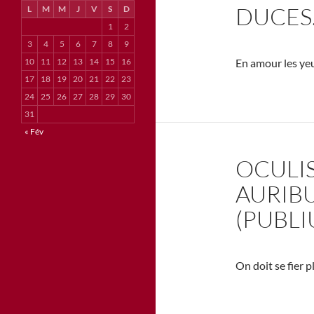
DUCES.
L
M
M
J
V
S
D
1
2
3
4
5
6
7
8
9
10
11
12
13
14
15
16
En amour les yeu
17
18
19
20
21
22
23
24
25
26
27
28
29
30
31
« Fév
OCULI
AURIBU
(PUBLI
On doit se fier p