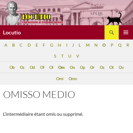
Aller
au
contenu
Recherche
Locutio
MENU
A
B
C
D
E
F
G
H
I
J
L
M
N
O
P
Q
R
PRINCI
S
T
U
V
Ob
Oc
Od
Of
Ol
Om
On
Op
Or
Os
Ot
Ov
Omi
Omn
OMISSO MEDIO
L’intermédiaire étant omis ou supprimé.