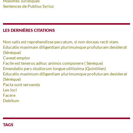
Maximes Juridiques
Sentences de Publius Syrius
LES DERNIÈRES CITATIONS
Non satis est reprehendisse peccatum, si non doceas recti viam.
Educatio maximam diligentiam plurimumque profuturam desiderat
(Sénèque)
Caveat emptor
Facile est teneros adhuc animos componere ( Sénèque)
Emendatio pars studiorum longue utilissima (Quintilien)
Educatio maximum diligentiam plurimumque profuturam desiderat
(Sénèque)
Pacta sunt servanda
Lex loci
Facere
Debitum
TAGS