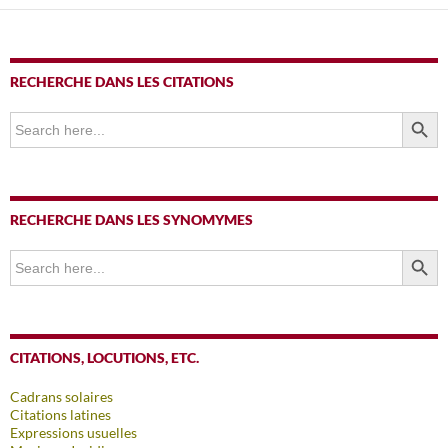
articles
RECHERCHE DANS LES CITATIONS
SEARCH BUTTO
Search
for:
RECHERCHE DANS LES SYNOMYMES
SEARCH BUTTO
Search
for:
CITATIONS, LOCUTIONS, ETC.
Cadrans solaires
Citations latines
Expressions usuelles