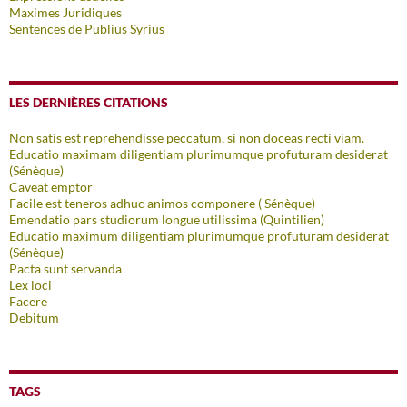
Maximes Juridiques
Sentences de Publius Syrius
LES DERNIÈRES CITATIONS
Non satis est reprehendisse peccatum, si non doceas recti viam.
Educatio maximam diligentiam plurimumque profuturam desiderat
(Sénèque)
Caveat emptor
Facile est teneros adhuc animos componere ( Sénèque)
Emendatio pars studiorum longue utilissima (Quintilien)
Educatio maximum diligentiam plurimumque profuturam desiderat
(Sénèque)
Pacta sunt servanda
Lex loci
Facere
Debitum
TAGS