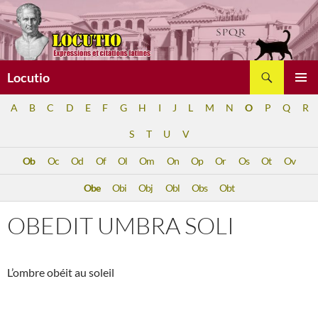
Aller
au
contenu
Recherche
Locutio
MENU
A
B
C
D
E
F
G
H
I
J
L
M
N
O
P
Q
R
PRINCI
S
T
U
V
Ob
Oc
Od
Of
Ol
Om
On
Op
Or
Os
Ot
Ov
Obe
Obi
Obj
Obl
Obs
Obt
OBEDIT UMBRA SOLI
L’ombre obéit au soleil