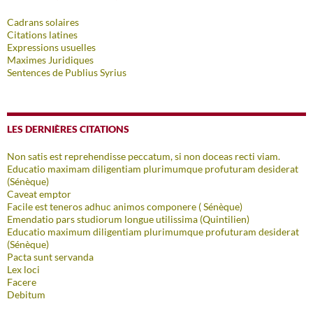
Cadrans solaires
Citations latines
Expressions usuelles
Maximes Juridiques
Sentences de Publius Syrius
LES DERNIÈRES CITATIONS
Non satis est reprehendisse peccatum, si non doceas recti viam.
Educatio maximam diligentiam plurimumque profuturam desiderat
(Sénèque)
Caveat emptor
Facile est teneros adhuc animos componere ( Sénèque)
Emendatio pars studiorum longue utilissima (Quintilien)
Educatio maximum diligentiam plurimumque profuturam desiderat
(Sénèque)
Pacta sunt servanda
Lex loci
Facere
Debitum