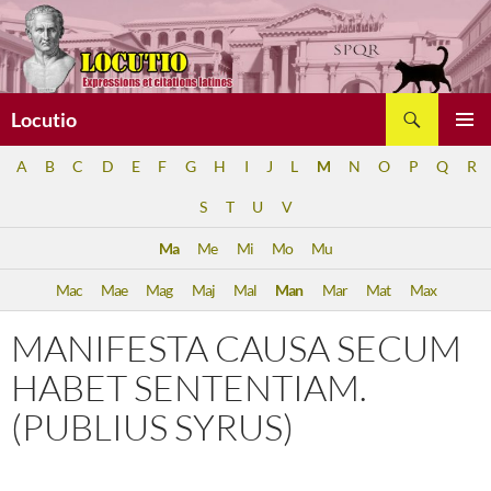
Aller
au
contenu
Recherche
Locutio
MENU
A
B
C
D
E
F
G
H
I
J
L
M
N
O
P
Q
R
PRINCI
S
T
U
V
Ma
Me
Mi
Mo
Mu
Mac
Mae
Mag
Maj
Mal
Man
Mar
Mat
Max
MANIFESTA CAUSA SECUM
HABET SENTENTIAM.
(PUBLIUS SYRUS)