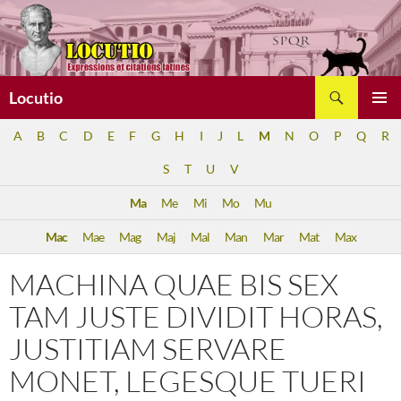
Aller
au
contenu
Recherche
Locutio
MENU
A
B
C
D
E
F
G
H
I
J
L
M
N
O
P
Q
R
PRINCI
S
T
U
V
Ma
Me
Mi
Mo
Mu
Mac
Mae
Mag
Maj
Mal
Man
Mar
Mat
Max
MACHINA QUAE BIS SEX
TAM JUSTE DIVIDIT HORAS,
JUSTITIAM SERVARE
MONET, LEGESQUE TUERI