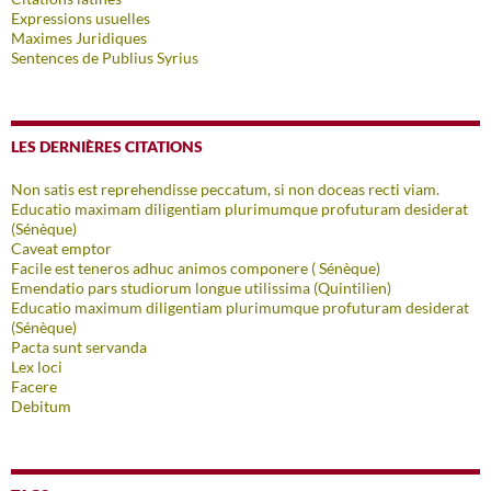
Expressions usuelles
Maximes Juridiques
Sentences de Publius Syrius
LES DERNIÈRES CITATIONS
Non satis est reprehendisse peccatum, si non doceas recti viam.
Educatio maximam diligentiam plurimumque profuturam desiderat
(Sénèque)
Caveat emptor
Facile est teneros adhuc animos componere ( Sénèque)
Emendatio pars studiorum longue utilissima (Quintilien)
Educatio maximum diligentiam plurimumque profuturam desiderat
(Sénèque)
Pacta sunt servanda
Lex loci
Facere
Debitum