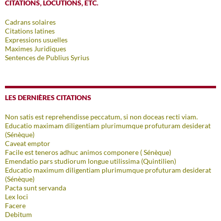
CITATIONS, LOCUTIONS, ETC.
Cadrans solaires
Citations latines
Expressions usuelles
Maximes Juridiques
Sentences de Publius Syrius
LES DERNIÈRES CITATIONS
Non satis est reprehendisse peccatum, si non doceas recti viam.
Educatio maximam diligentiam plurimumque profuturam desiderat
(Sénèque)
Caveat emptor
Facile est teneros adhuc animos componere ( Sénèque)
Emendatio pars studiorum longue utilissima (Quintilien)
Educatio maximum diligentiam plurimumque profuturam desiderat
(Sénèque)
Pacta sunt servanda
Lex loci
Facere
Debitum