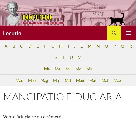
Aller
au
contenu
Recherche
Locutio
MENU
A
B
C
D
E
F
G
H
I
J
L
M
N
O
P
Q
R
PRINCI
S
T
U
V
Ma
Me
Mi
Mo
Mu
Mac
Mae
Mag
Maj
Mal
Man
Mar
Mat
Max
MANCIPATIO FIDUCIARIA
Vente fiduciaire ou a réméré.