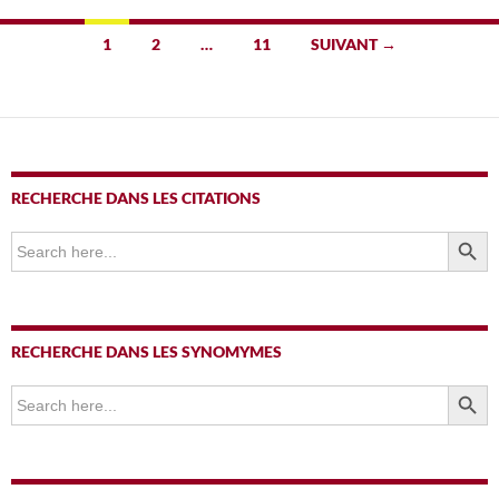
Navigation
1
2
…
11
SUIVANT →
des
articles
RECHERCHE DANS LES CITATIONS
SEARCH BUTTO
Search
for:
RECHERCHE DANS LES SYNOMYMES
SEARCH BUTTO
Search
for: