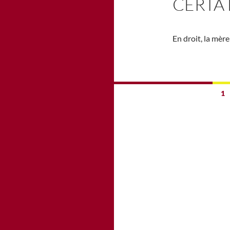
CERTA 
En droit, la mère
Navigation
1
des
articles