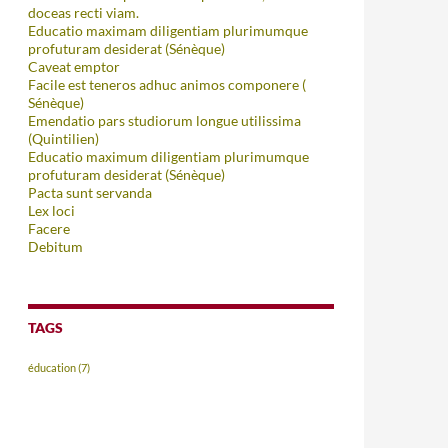
doceas recti viam.
Educatio maximam diligentiam plurimumque
profuturam desiderat (Sénèque)
Caveat emptor
Facile est teneros adhuc animos componere (
Sénèque)
Emendatio pars studiorum longue utilissima
(Quintilien)
Educatio maximum diligentiam plurimumque
profuturam desiderat (Sénèque)
Pacta sunt servanda
Lex loci
Facere
Debitum
TAGS
éducation
(7)