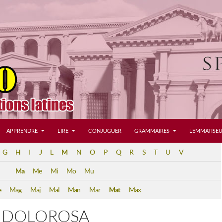
APPRENDRE
LIRE
CONJUGUER
GRAMMAIRES
LEMMATISEU
G
H
I
J
L
M
N
O
P
Q
R
S
T
U
V
Ma
Me
Mi
Mo
Mu
e
Mag
Maj
Mal
Man
Mar
Mat
Max
 DOLOROSA