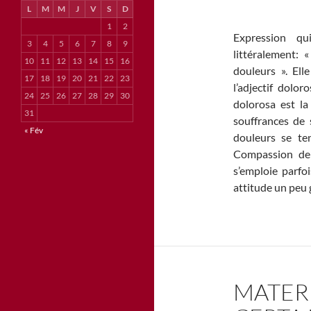
L
M
M
J
V
S
D
1
2
Expression qu
3
4
5
6
7
8
9
littéralement: 
10
11
12
13
14
15
16
douleurs ». El
17
18
19
20
21
22
23
l’adjectif dolo
24
25
26
27
28
29
30
dolorosa est la
31
souffrances de 
« Fév
douleurs se te
Compassion de 
s’emploie parfo
attitude un peu
MATER 