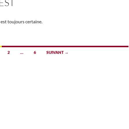
EST
 est toujours certaine.
2
…
6
SUIVANT →