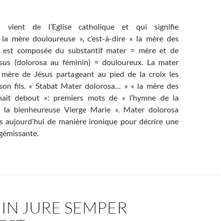
i vient de l’Eglise catholique et qui signifie
« la mère douloureuse », c’est-à-dire « la mère des
le est composée du substantif mater = mère et de
rosus (dolorosa au féminin) = douloureux. La mater
 mère de Jésus partageant au pied de la croix les
son fils. « Stabat Mater dolorosa… » « la mère des
nait debout »: premiers mots de « l’hymne de la
la bienheureuse Vierge Marie ». Mater dolorosa
is aujourd’hui de manière ironique pour décrire une
 gémissante.
IN JURE SEMPER