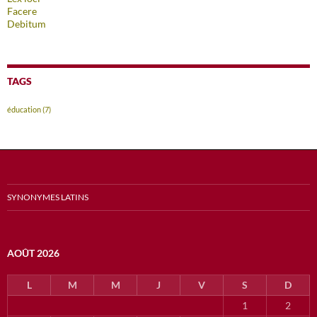
Facere
Debitum
TAGS
éducation
(7)
SYNONYMES LATINS
AOÛT 2026
L
M
M
J
V
S
D
1
2