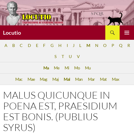
Aller
au
contenu
Recherche
Locutio
MENU
A
B
C
D
E
F
G
H
I
J
L
M
N
O
P
Q
R
PRINCI
S
T
U
V
Ma
Me
Mi
Mo
Mu
Mac
Mae
Mag
Maj
Mal
Man
Mar
Mat
Max
MALUS QUICUNQUE IN
POENA EST, PRAESIDIUM
EST BONIS. (PUBLIUS
SYRUS)