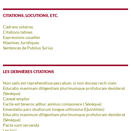
CITATIONS, LOCUTIONS, ETC.
Cadrans solaires
Citations latines
Expressions usuelles
Maximes Juridiques
Sentences de Publius Syrius
LES DERNIÈRES CITATIONS
Non satis est reprehendisse peccatum, si non doceas recti viam.
Educatio maximam diligentiam plurimumque profuturam desiderat
(Sénèque)
Caveat emptor
Facile est teneros adhuc animos componere ( Sénèque)
Emendatio pars studiorum longue utilissima (Quintilien)
Educatio maximum diligentiam plurimumque profuturam desiderat
(Sénèque)
Pacta sunt servanda
Lex loci