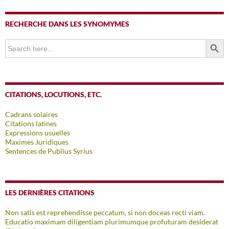
RECHERCHE DANS LES SYNOMYMES
SEARCH BUTTO
Search
for:
CITATIONS, LOCUTIONS, ETC.
Cadrans solaires
Citations latines
Expressions usuelles
Maximes Juridiques
Sentences de Publius Syrius
LES DERNIÈRES CITATIONS
Non satis est reprehendisse peccatum, si non doceas recti viam.
Educatio maximam diligentiam plurimumque profuturam desiderat