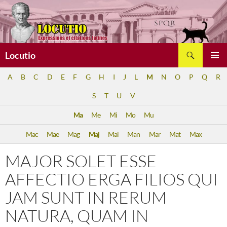
Aller
au
contenu
Recherche
Locutio
MENU
A
B
C
D
E
F
G
H
I
J
L
M
N
O
P
Q
R
PRINCI
S
T
U
V
Ma
Me
Mi
Mo
Mu
Mac
Mae
Mag
Maj
Mal
Man
Mar
Mat
Max
MAJOR SOLET ESSE
AFFECTIO ERGA FILIOS QUI
JAM SUNT IN RERUM
NATURA, QUAM IN