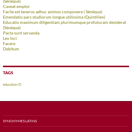
(Sénèque)
Caveat emptor
Facile est teneros adhuc animos componere ( Sénèque)
Emendatio pars studiorum longue utilissima (Quintilien)
Educatio maximum diligentiam plurimumque profuturam desiderat
(Sénèque)
Pacta sunt servanda
Lex loci
Facere
Debitum
TAGS
éducation
(7)
SYNONYMES LATINS