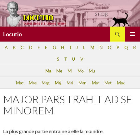
Aller
au
contenu
Recherche
Locutio
MENU
A
B
C
D
E
F
G
H
I
J
L
M
N
O
P
Q
R
PRINCI
S
T
U
V
Ma
Me
Mi
Mo
Mu
Mac
Mae
Mag
Maj
Mal
Man
Mar
Mat
Max
MAJOR PARS TRAHIT AD SE
MINOREM
La plus grande partie entraine à elle la moindre.