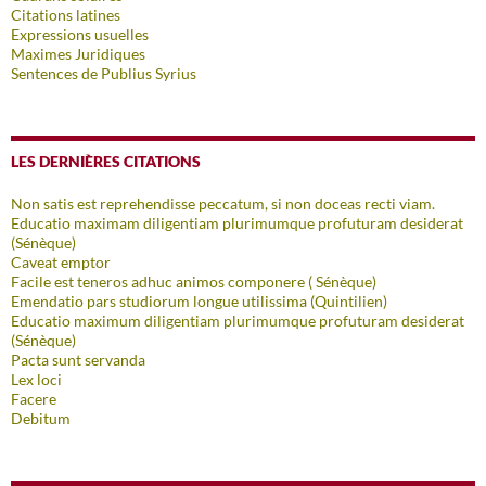
Citations latines
Expressions usuelles
Maximes Juridiques
Sentences de Publius Syrius
LES DERNIÈRES CITATIONS
Non satis est reprehendisse peccatum, si non doceas recti viam.
Educatio maximam diligentiam plurimumque profuturam desiderat
(Sénèque)
Caveat emptor
Facile est teneros adhuc animos componere ( Sénèque)
Emendatio pars studiorum longue utilissima (Quintilien)
Educatio maximum diligentiam plurimumque profuturam desiderat
(Sénèque)
Pacta sunt servanda
Lex loci
Facere
Debitum