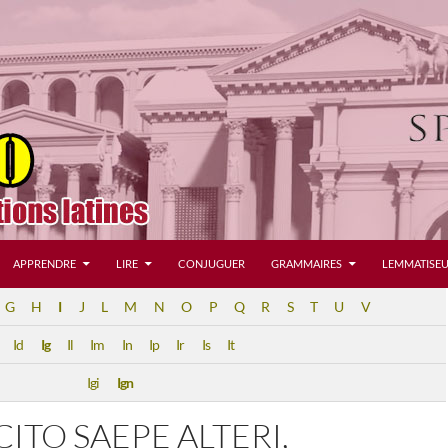
APPRENDRE
LIRE
CONJUGUER
GRAMMAIRES
LEMMATISEU
G
H
I
J
L
M
N
O
P
Q
R
S
T
U
V
Id
Ig
Il
Im
In
Ip
Ir
Is
It
Igi
Ign
ITO SAEPE ALTERI,