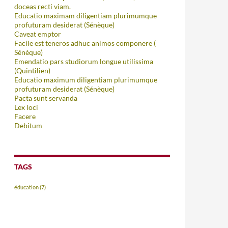
doceas recti viam.
Educatio maximam diligentiam plurimumque
profuturam desiderat (Sénèque)
Caveat emptor
Facile est teneros adhuc animos componere (
Sénèque)
Emendatio pars studiorum longue utilissima
(Quintilien)
Educatio maximum diligentiam plurimumque
profuturam desiderat (Sénèque)
Pacta sunt servanda
Lex loci
Facere
Debitum
TAGS
éducation
(7)