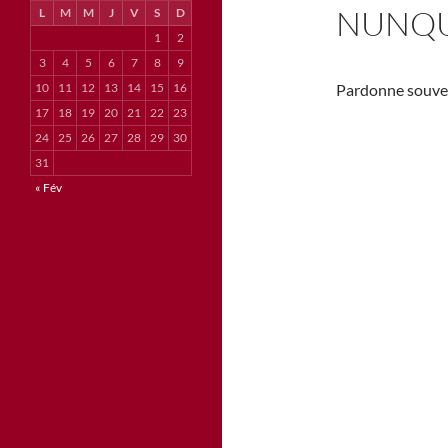
NUNQUA
L
M
M
J
V
S
D
1
2
3
4
5
6
7
8
9
10
11
12
13
14
15
16
Pardonne souven
17
18
19
20
21
22
23
24
25
26
27
28
29
30
31
« Fév