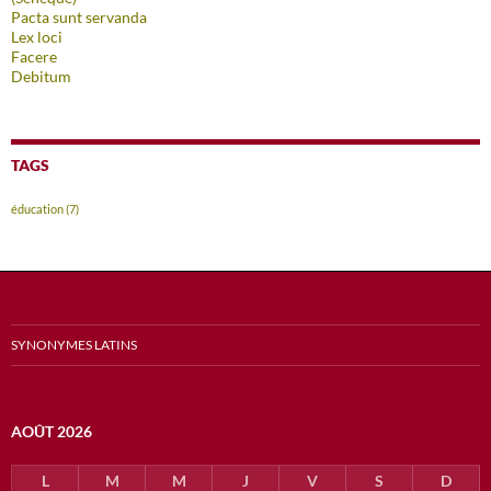
Pacta sunt servanda
Lex loci
Facere
Debitum
TAGS
éducation
(7)
SYNONYMES LATINS
AOÛT 2026
L
M
M
J
V
S
D