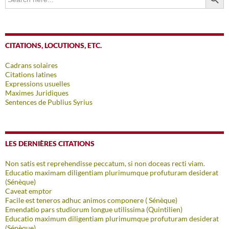
for:
CITATIONS, LOCUTIONS, ETC.
Cadrans solaires
Citations latines
Expressions usuelles
Maximes Juridiques
Sentences de Publius Syrius
LES DERNIÈRES CITATIONS
Non satis est reprehendisse peccatum, si non doceas recti viam.
Educatio maximam diligentiam plurimumque profuturam desiderat
(Sénèque)
Caveat emptor
Facile est teneros adhuc animos componere ( Sénèque)
Emendatio pars studiorum longue utilissima (Quintilien)
Educatio maximum diligentiam plurimumque profuturam desiderat
(Sénèque)