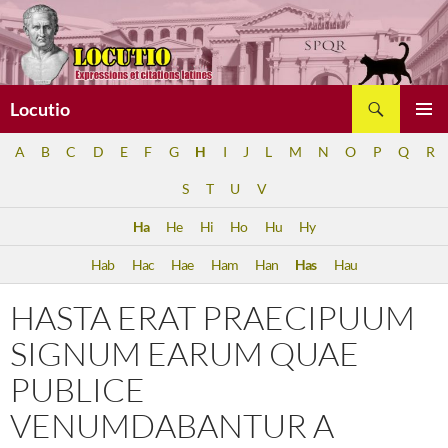
Aller
au
contenu
Recherche
Locutio
MENU
A
B
C
D
E
F
G
H
I
J
L
M
N
O
P
Q
R
PRINCI
S
T
U
V
Ha
He
Hi
Ho
Hu
Hy
Hab
Hac
Hae
Ham
Han
Has
Hau
HASTA ERAT PRAECIPUUM
SIGNUM EARUM QUAE
PUBLICE
VENUMDABANTUR A