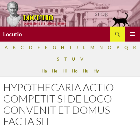
Aller
au
contenu
Recherche
Locutio
MENU
A
B
C
D
E
F
G
H
I
J
L
M
N
O
P
Q
R
PRINCI
S
T
U
V
Ha
He
Hi
Ho
Hu
Hy
HYPOTHECARIA ACTIO
COMPETIT SI DE LOCO
CONVENIT ET DOMUS
FACTA SIT