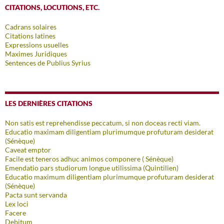
CITATIONS, LOCUTIONS, ETC.
Cadrans solaires
Citations latines
Expressions usuelles
Maximes Juridiques
Sentences de Publius Syrius
LES DERNIÈRES CITATIONS
Non satis est reprehendisse peccatum, si non doceas recti viam.
Educatio maximam diligentiam plurimumque profuturam desiderat
(Sénèque)
Caveat emptor
Facile est teneros adhuc animos componere ( Sénèque)
Emendatio pars studiorum longue utilissima (Quintilien)
Educatio maximum diligentiam plurimumque profuturam desiderat
(Sénèque)
Pacta sunt servanda
Lex loci
Facere
Debitum