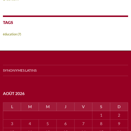
TAGS
éducation
(7)
SYNONYMES LATINS
AOÛT 2026
L
M
M
J
V
S
D
1
2
3
4
5
6
7
8
9