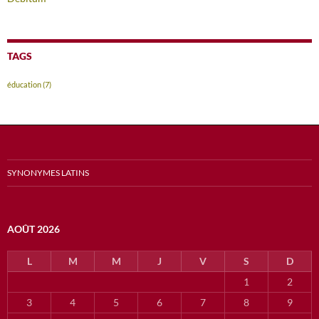
TAGS
éducation
(7)
SYNONYMES LATINS
AOÛT 2026
L
M
M
J
V
S
D
1
2
3
4
5
6
7
8
9