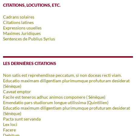
CITATIONS, LOCUTIONS, ETC.
Cadrans solaires
Citations latines
Expressions usuelles
Maximes Juridiques
Sentences de Publius Syrius
LES DERNIÈRES CITATIONS
Non satis est reprehendisse peccatum, si non doceas recti viam.
Educatio maximam diligentiam plurimumque profuturam desiderat
(Sénèque)
Caveat emptor
Facile est teneros adhuc animos componere ( Sénèque)
Emendatio pars studiorum longue utilissima (Quintilien)
Educatio maximum diligentiam plurimumque profuturam desiderat
(Sénèque)
Pacta sunt servanda
Lex loci
Facere
Debitum