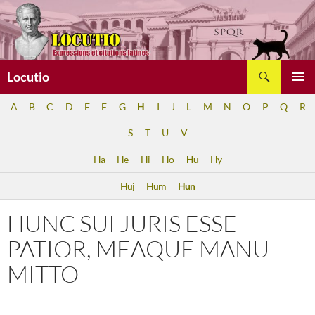
Aller
au
contenu
Recherche
Locutio
MENU
A
B
C
D
E
F
G
H
I
J
L
M
N
O
P
Q
R
PRINCI
S
T
U
V
Ha
He
Hi
Ho
Hu
Hy
Huj
Hum
Hun
HUNC SUI JURIS ESSE
PATIOR, MEAQUE MANU
MITTO