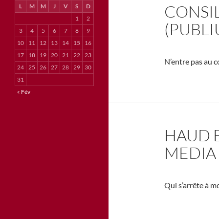
CONSIL
L
M
M
J
V
S
D
1
2
(PUBLI
3
4
5
6
7
8
9
10
11
12
13
14
15
16
17
18
19
20
21
22
23
N’entre pas au co
24
25
26
27
28
29
30
31
« Fév
HAUD E
MEDIA 
Qui s’arrête à m