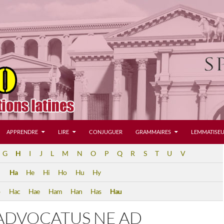
APPRENDRE
LIRE
CONJUGUER
GRAMMAIRES
LEMMATISEU
G
H
I
J
L
M
N
O
P
Q
R
S
T
U
V
Ha
He
Hi
Ho
Hu
Hy
b
Hac
Hae
Ham
Han
Has
Hau
ADVOCATUS NE AD