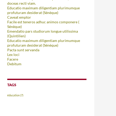
doceas recti viam.
Educatio maximam diligentiam plurimumque
profuturam desiderat (Sénèque)
Caveat emptor
Facile est teneros adhuc animos componere (
Sénèque)
Emendatio pars studiorum longue utilissima
(Quintilien)
Educatio maximum diligentiam plurimumque
profuturam desiderat (Sénèque)
Pacta sunt servanda
Lex loci
Facere
Debitum
TAGS
éducation
(7)