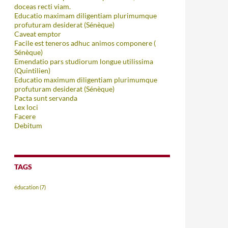
doceas recti viam.
Educatio maximam diligentiam plurimumque
profuturam desiderat (Sénèque)
Caveat emptor
Facile est teneros adhuc animos componere (
Sénèque)
Emendatio pars studiorum longue utilissima
(Quintilien)
Educatio maximum diligentiam plurimumque
profuturam desiderat (Sénèque)
Pacta sunt servanda
Lex loci
Facere
Debitum
TAGS
éducation
(7)