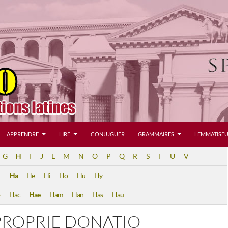
APPRENDRE
LIRE
CONJUGUER
GRAMMAIRES
LEMMATISEU
G
H
I
J
L
M
N
O
P
Q
R
S
T
U
V
Ha
He
Hi
Ho
Hu
Hy
b
Hac
Hae
Ham
Han
Has
Hau
PROPRIE DONATIO