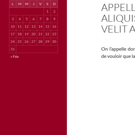
APPEL
L
M
M
J
V
S
D
1
2
ALIQUI
3
4
5
6
7
8
9
VELIT 
10
11
12
13
14
15
16
17
18
19
20
21
22
23
24
25
26
27
28
29
30
On l’appelle do
31
de vouloir que l
« Fév