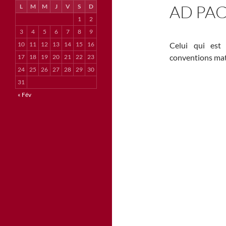
AD PAC
L
M
M
J
V
S
D
1
2
3
4
5
6
7
8
9
10
11
12
13
14
15
16
Celui qui est
conventions mat
17
18
19
20
21
22
23
24
25
26
27
28
29
30
31
« Fév