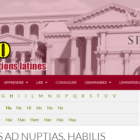
APPRENDRE
LIRE
CONJUGUER
GRAMMAIRES
LEMMATISEU
G
H
I
J
L
M
N
O
P
Q
R
S
T
U
V
Ha
He
Hi
Ho
Hu
Hy
b
Hac
Hae
Ham
Han
Has
Hau
S AD NUPTIAS, HABILIS