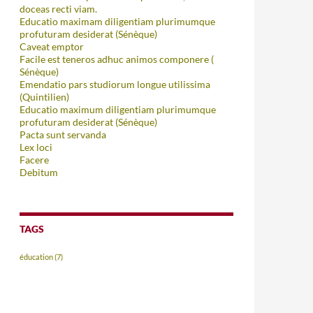
doceas recti viam.
Educatio maximam diligentiam plurimumque
profuturam desiderat (Sénèque)
Caveat emptor
Facile est teneros adhuc animos componere (
Sénèque)
Emendatio pars studiorum longue utilissima
(Quintilien)
Educatio maximum diligentiam plurimumque
profuturam desiderat (Sénèque)
Pacta sunt servanda
Lex loci
Facere
Debitum
TAGS
éducation
(7)