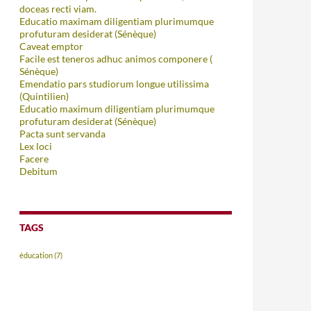
doceas recti viam.
Educatio maximam diligentiam plurimumque
profuturam desiderat (Sénèque)
Caveat emptor
Facile est teneros adhuc animos componere (
Sénèque)
Emendatio pars studiorum longue utilissima
(Quintilien)
Educatio maximum diligentiam plurimumque
profuturam desiderat (Sénèque)
Pacta sunt servanda
Lex loci
Facere
Debitum
TAGS
éducation
(7)