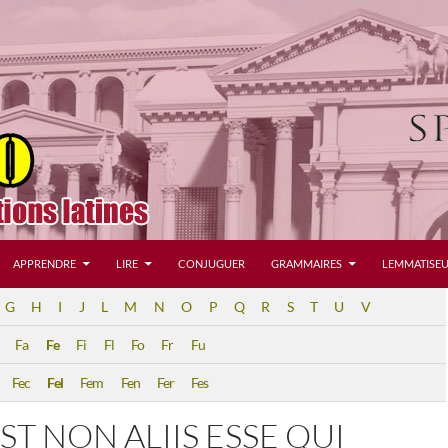
APPRENDRE
LIRE
CONJUGUER
GRAMMAIRES
LEMMATISEU
G
H
I
J
L
M
N
O
P
Q
R
S
T
U
V
Fa
Fe
Fi
Fl
Fo
Fr
Fu
Fec
Fel
Fem
Fen
Fer
Fes
EST NON ALIIS ESSE QUI