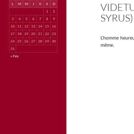
VIDETU
L
M
M
J
V
S
D
1
2
SYRUS)
3
4
5
6
7
8
9
10
11
12
13
14
15
16
17
18
19
20
21
22
23
L’homme heureux 
24
25
26
27
28
29
30
même.
31
« Fév