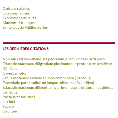
Cadrans solaires
Citations latines
Expressions usuelles
Maximes Juridiques
Sentences de Publius Syrius
LES DERNIÈRES CITATIONS
Non satis est reprehendisse peccatum, si non doceas recti viam.
Educatio maximam diligentiam plurimumque profuturam desiderat
(Sénèque)
Caveat emptor
Facile est teneros adhuc animos componere ( Sénèque)
Emendatio pars studiorum longue utilissima (Quintilien)
Educatio maximum diligentiam plurimumque profuturam desiderat
(Sénèque)
Pacta sunt servanda
Lex loci
Facere
Debitum