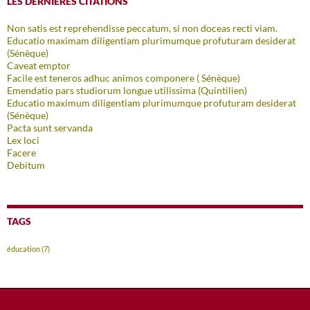
LES DERNIÈRES CITATIONS
Non satis est reprehendisse peccatum, si non doceas recti viam.
Educatio maximam diligentiam plurimumque profuturam desiderat
(Sénèque)
Caveat emptor
Facile est teneros adhuc animos componere ( Sénèque)
Emendatio pars studiorum longue utilissima (Quintilien)
Educatio maximum diligentiam plurimumque profuturam desiderat
(Sénèque)
Pacta sunt servanda
Lex loci
Facere
Debitum
TAGS
éducation
(7)