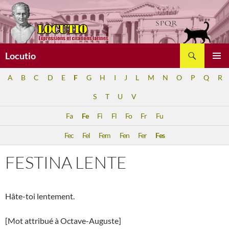
Aller
au
contenu
Recherche
Locutio
MENU
A
B
C
D
E
F
G
H
I
J
L
M
N
O
P
Q
R
PRINCI
S
T
U
V
Fa
Fe
Fi
Fl
Fo
Fr
Fu
Fec
Fel
Fem
Fen
Fer
Fes
FESTINA LENTE
Hâte-toi lentement.
[Mot attribué à Octave-Auguste]