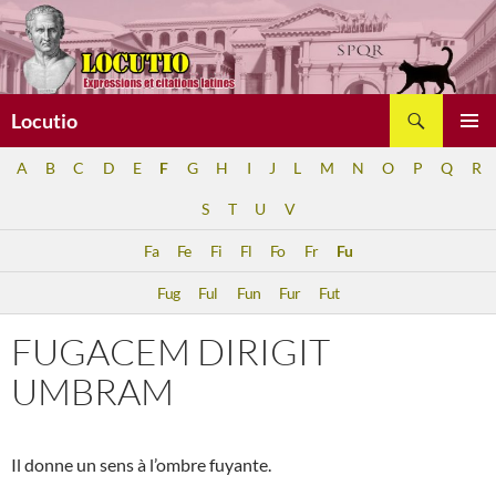
Aller
au
contenu
Recherche
Locutio
MENU
A
B
C
D
E
F
G
H
I
J
L
M
N
O
P
Q
R
PRINCI
S
T
U
V
Fa
Fe
Fi
Fl
Fo
Fr
Fu
Fug
Ful
Fun
Fur
Fut
FUGACEM DIRIGIT
UMBRAM
Il donne un sens à l’ombre fuyante.