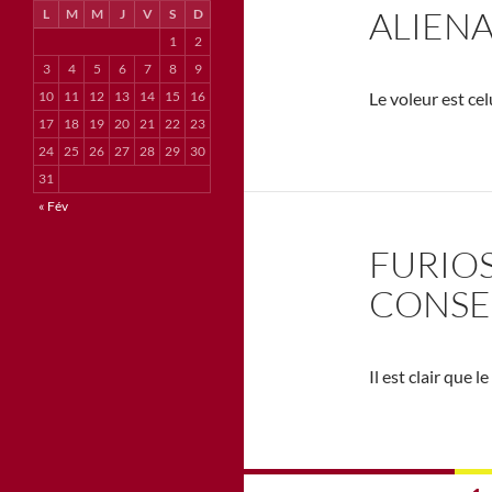
ALIEN
L
M
M
J
V
S
D
1
2
3
4
5
6
7
8
9
10
11
12
13
14
15
16
Le voleur est cel
17
18
19
20
21
22
23
24
25
26
27
28
29
30
31
« Fév
FURIOS
CONSE
Il est clair que 