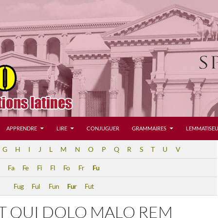
APPRENDRE
LIRE
CONJUGUER
GRAMMAIRES
LEMMATISEU
G
H
I
J
L
M
N
O
P
Q
R
S
T
U
V
Fa
Fe
Fi
Fl
Fo
Fr
Fu
Fug
Ful
Fun
Fur
Fut
ST QUI DOLO MALO REM