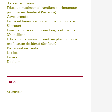
doceas recti viam.
Educatio maximam diligentiam plurimumque
profuturam desiderat (Sénèque)
Caveat emptor
Facile est teneros adhuc animos componere (
Sénèque)
Emendatio pars studiorum longue utilissima
(Quintilien)
Educatio maximum diligentiam plurimumque
profuturam desiderat (Sénèque)
Pacta sunt servanda
Lex loci
Facere
Debitum
TAGS
éducation
(7)