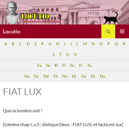
Aller
au
contenu
Recherche
Locutio
MENU
A
B
C
D
E
F
G
H
I
J
L
M
N
O
P
Q
R
PRINCI
S
T
U
V
Fa
Fe
Fi
Fl
Fo
Fr
Fu
Fia
Fic
Fid
Fil
Fin
Fir
Fis
Fit
Fiu
FIAT LUX
Que la lumière soit !
[Génèse chap I, v.3 : dixitque Deus : FIAT LUX, et facta est lux]