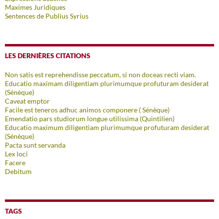
Maximes Juridiques
Sentences de Publius Syrius
LES DERNIÈRES CITATIONS
Non satis est reprehendisse peccatum, si non doceas recti viam.
Educatio maximam diligentiam plurimumque profuturam desiderat
(Sénèque)
Caveat emptor
Facile est teneros adhuc animos componere ( Sénèque)
Emendatio pars studiorum longue utilissima (Quintilien)
Educatio maximum diligentiam plurimumque profuturam desiderat
(Sénèque)
Pacta sunt servanda
Lex loci
Facere
Debitum
TAGS