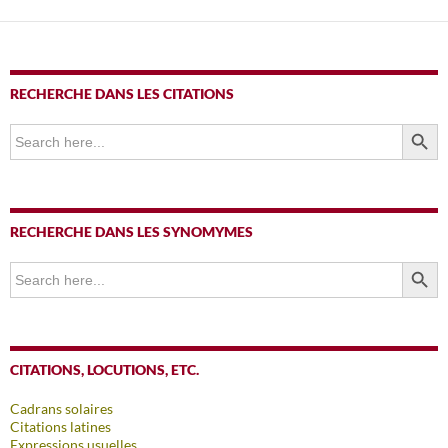
articles
RECHERCHE DANS LES CITATIONS
SEARCH BUTTO
Search
for:
RECHERCHE DANS LES SYNOMYMES
SEARCH BUTTO
Search
for:
CITATIONS, LOCUTIONS, ETC.
Cadrans solaires
Citations latines
Expressions usuelles